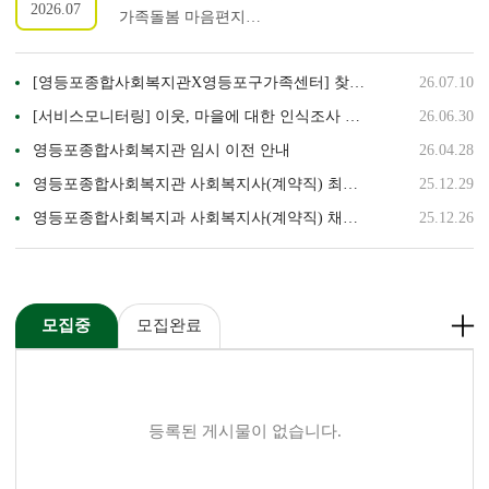
2026.07
가족돌봄 마음편지
공모전영등포종합사회복지관에서는 가족돌봄에
대한 사회적 관심과 공감을 확산하기 위해 「고마워,
[영등포종합사회복지관X영등포구가족센터] 찾아가는 어디든 놀이터 신청 …
26.07.10
미안해, 사랑해」 가족돌봄 마음편지 공모전을
진행합니다.가족을 돌본 경험이 있거나
[서비스모니터링] 이웃, 마을에 대한 인식조사 결과 보고
26.06.30
가족으로부터 돌봄을 받은 경험이 있다면, 평소
영등포종합사회복지관 임시 이전 안내
26.04.28
전하지 못했던 '고마워', '미안해', '사랑해'의 마음을
영등포종합사회복지관 사회복지사(계약직) 최종 합격자 발표
25.12.29
편지로 전해 주세요.여러분의 따뜻한 이야기가
가족돌봄에 대한 사회적 관심과 공감을 넓히는
영등포종합사회복지과 사회복지사(계약직) 채용 서류합격자 발표
25.12.26
소중한 계기가 됩니다.
모집중
모집완료
등록된 게시물이 없습니다.