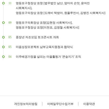
11
영등포구청장상 표창 [법무법인 남산, 엄마의 손맛, 윤여진
사회복지사],
영등포구의장상 표창 [도깨비 떡방아, 원플루언서, 김병진 사회복지사]
09
영등포구의회장상 표창[김현정 사회복지사],
영등포구청장상 표창[이천표, 김명철 사회복지사]
05
중장년 자조모임 토크콘서트 개최
05
마음성장프로젝트 남부교육지원청과 협약식
04
이주배경가정을 살피는 마을활동가 '큰숲지기' 조직
개인정보처리방침
이메일무단수집거부
이용약관