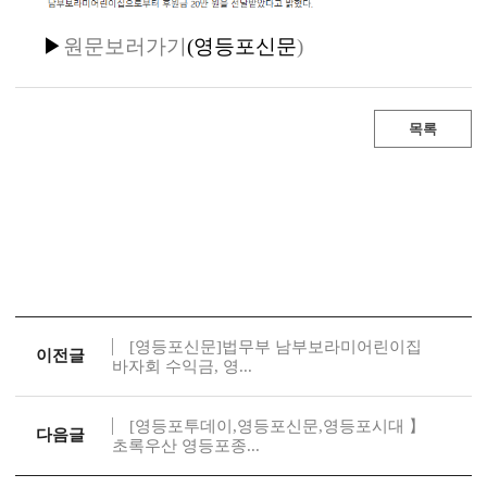
▶
원문보러가기
(
영등포신문
)
목록
[영등포신문]법무부 남부보라미어린이집
이전글
바자회 수익금, 영...
[영등포투데이,영등포신문,영등포시대 】
다음글
초록우산 영등포종...