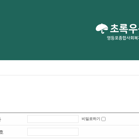
비밀로하기
자
호