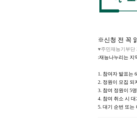
※
신청 전 꼭
♥
주민재능기부단
:
재능나누리는 지
1.
참여자 발표는
6
2.
정원이 모집 되지
3.
참여 정원이
5
명
4.
참여 취소 시 
5.
대기 순번 또는